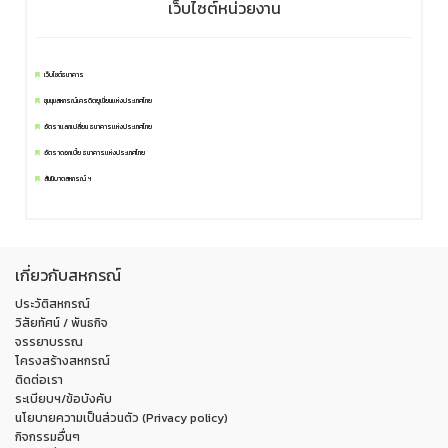
เว็บไซต์หน่วยงาน
เว็บไซต์ธนาคาร
ชุมนุมสหกรณ์เครดิตยูเนี่ยนแห่งประเทศไทย
อัตราแลกเปลี่ยน ธนาคารแห่งประเทศไทย
อัตราดอกเบี้ย ธนาคารแห่งประเทศไทย
สันนิบาตสหกรณ์ ฯ
เกี่ยวกับสหกรณ์
ประวัติสหกรณ์
วิสัยทัศน์ / พันธกิจ
จรรยาบรรณ
โครงสร้างสหกรณ์
ติดต่อเรา
ระเบียบฯ/ข้อบังคับ
นโยบายความเป็นส่วนตัว (Privacy policy)
กิจกรรมอื่นๆ