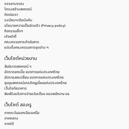
จรรยาบรรณ
โครงสร้างสหกรณ์
ติดต่อเรา
ระเบียบฯ/ข้อบังคับ
นโยบายความเป็นส่วนตัว (Privacy policy)
กิจกรรมอื่นๆ
เจ้าหน้าที่
คณะกรรมการดำเนินการ
แต่งตั้งคณะกรรมการชุดต่าง ๆ
เว็บไซต์หน่วยงาน
สันนิบาตสหกรณ์ ฯ
อัตราดอกเบี้ย ธนาคารแห่งประเทศไทย
อัตราแลกเปลี่ยน ธนาคารแห่งประเทศไทย
ชุมนุมสหกรณ์เครดิตยูเนี่ยนแห่งประเทศไทย
เว็บไซต์ธนาคาร
พิมพ์ใบแจ้งการจ่ายเงินเดือน ของพนักงาน มธ.
เว็บไซต์ สอ.ครู
ภาคตะวันออกเฉียงเหนือ
ภาคกลาง
ภาคใต้