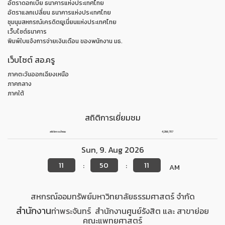
อัตราดอกเบี้ย ธนาคารแห่งประเทศไทย
อัตราแลกเปลี่ยน ธนาคารแห่งประเทศไทย
ชุมนุมสหกรณ์เครดิตยูเนี่ยนแห่งประเทศไทย
เว็บไซต์ธนาคาร
พิมพ์ใบแจ้งการจ่ายเงินเดือน ของพนักงาน มธ.
เว็บไซต์ สอ.ครู
ภาคตะวันออกเฉียงเหนือ
ภาคกลาง
ภาคใต้
สถิติการเยี่ยมชม
สถิติการเข้าชม
4,266,787
Sun
,
9
.
Aug
2026
11
50
11
:
:
AM
สหกรณ์ออมทรัพย์มหาวิทยาลัยธรรมศาสตร์ จำกัด
สำนักงาน
ท่าพระจันทร์
สำนักงาน
ศูนย์รังสิต
และ สาขาย่อย
คณะแพทยศาสตร์