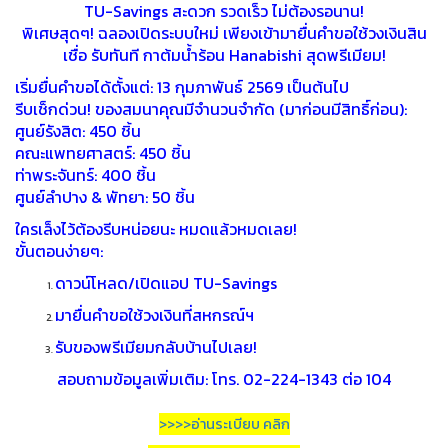
TU-Savings สะดวก รวดเร็ว ไม่ต้องรอนาน!
พิเศษสุดๆ! ฉลองเปิดระบบใหม่ เพียงเข้ามายื่นคำขอใช้วงเงินสิน
เชื่อ รับทันที กาต้มน้ำร้อน Hanabishi สุดพรีเมียม!
เริ่มยื่นคำขอได้ตั้งแต่: 13 กุมภาพันธ์ 2569 เป็นต้นไป
รีบเช็กด่วน! ของสมนาคุณมีจำนวนจำกัด (มาก่อนมีสิทธิ์ก่อน):
ศูนย์รังสิต: 450 ชิ้น
คณะแพทยศาสตร์: 450 ชิ้น
ท่าพระจันทร์: 400 ชิ้น
ศูนย์ลำปาง & พัทยา: 50 ชิ้น
ใครเล็งไว้ต้องรีบหน่อยนะ หมดแล้วหมดเลย!
ขั้นตอนง่ายๆ:
ดาวน์โหลด/เปิดแอป TU-Savings
มายื่นคำขอใช้วงเงินที่สหกรณ์ฯ
รับของพรีเมียมกลับบ้านไปเลย!
สอบถามข้อมูลเพิ่มเติม: โทร. 02-224-1343 ต่อ 104
>>>>อ่านระเบียบ คลิก