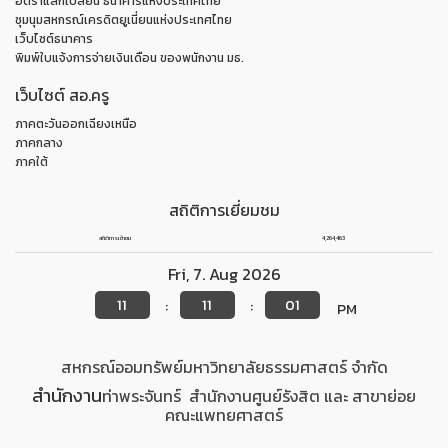
อัตราแลกเปลี่ยน ธนาคารแห่งประเทศไทย
ชุมนุมสหกรณ์เครดิตยูเนี่ยนแห่งประเทศไทย
เว็บไซต์ธนาคาร
พิมพ์ใบแจ้งการจ่ายเงินเดือน ของพนักงาน มธ.
เว็บไซต์ สอ.ครู
ภาคตะวันออกเฉียงเหนือ
ภาคกลาง
ภาคใต้
สถิติการเยี่ยมชม
สถิติการเข้าชม
4,264,463
Fri
,
7
.
Aug
2026
11
11
01
:
:
PM
สหกรณ์ออมทรัพย์มหาวิทยาลัยธรรมศาสตร์ จำกัด
สำนักงาน
ท่าพระจันทร์
สำนักงาน
ศูนย์รังสิต
และ สาขาย่อย
คณะแพทยศาสตร์