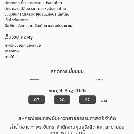
อัตราดอกเบี้ย ธนาคารแห่งประเทศไทย
อัตราแลกเปลี่ยน ธนาคารแห่งประเทศไทย
ชุมนุมสหกรณ์เครดิตยูเนี่ยนแห่งประเทศไทย
เว็บไซต์ธนาคาร
พิมพ์ใบแจ้งการจ่ายเงินเดือน ของพนักงาน มธ.
เว็บไซต์ สอ.ครู
ภาคตะวันออกเฉียงเหนือ
ภาคกลาง
ภาคใต้
สถิติการเยี่ยมชม
สถิติการเข้าชม
4,266,428
Sun
,
9
.
Aug
2026
07
28
28
:
:
AM
สหกรณ์ออมทรัพย์มหาวิทยาลัยธรรมศาสตร์ จำกัด
สำนักงาน
ท่าพระจันทร์
สำนักงาน
ศูนย์รังสิต
และ สาขาย่อย
คณะแพทยศาสตร์