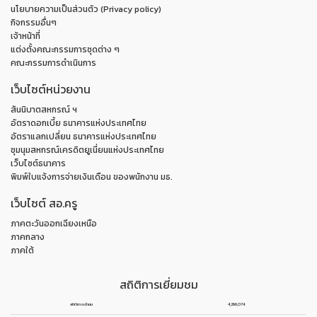
นโยบายความเป็นส่วนตัว (Privacy policy)
กิจกรรมอื่นๆ
เจ้าหน้าที่
แต่งตั้งคณะกรรมการชุดต่าง ๆ
คณะกรรมการดำเนินการ
เว็บไซต์หน่วยงาน
สันนิบาตสหกรณ์ ฯ
อัตราดอกเบี้ย ธนาคารแห่งประเทศไทย
อัตราแลกเปลี่ยน ธนาคารแห่งประเทศไทย
ชุมนุมสหกรณ์เครดิตยูเนี่ยนแห่งประเทศไทย
เว็บไซต์ธนาคาร
พิมพ์ใบแจ้งการจ่ายเงินเดือน ของพนักงาน มธ.
เว็บไซต์ สอ.ครู
ภาคตะวันออกเฉียงเหนือ
ภาคกลาง
ภาคใต้
สถิติการเยี่ยมชม
สถิติการเข้าชม
4,266,074