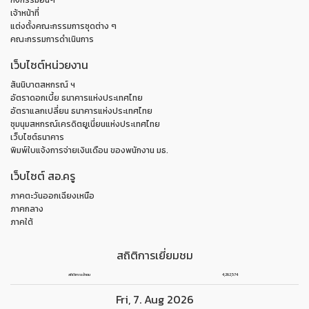
เจ้าหน้าที่
แต่งตั้งคณะกรรมการชุดต่าง ๆ
คณะกรรมการดำเนินการ
เว็บไซต์หน่วยงาน
สันนิบาตสหกรณ์ ฯ
อัตราดอกเบี้ย ธนาคารแห่งประเทศไทย
อัตราแลกเปลี่ยน ธนาคารแห่งประเทศไทย
ชุมนุมสหกรณ์เครดิตยูเนี่ยนแห่งประเทศไทย
เว็บไซต์ธนาคาร
พิมพ์ใบแจ้งการจ่ายเงินเดือน ของพนักงาน มธ.
เว็บไซต์ สอ.ครู
ภาคตะวันออกเฉียงเหนือ
ภาคกลาง
ภาคใต้
สถิติการเยี่ยมชม
สถิติการเข้าชม
4,262,574
Fri
,
7
.
Aug
2026