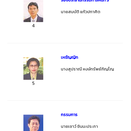
นายสมบัติ แก้วปกาศิต
4
เหรัญญิก
นางสุปราณี หงษ์ทรัพย์ภิญโญ
5
กรรมการ
นายเชาว์ ชินนะประภา