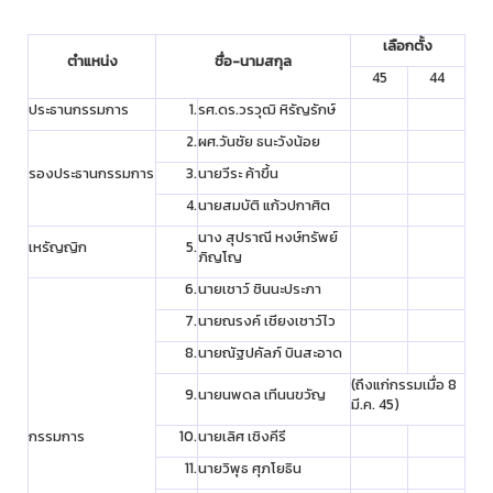
เลือกตั้ง
ตำแหน่ง
ชื่อ-นามสกุล
45
44
ประธานกรรมการ
1.
รศ.ดร.วรวุฒิ หิรัญรักษ์
2.
ผศ.วันชัย ธนะวังน้อย
รองประธานกรรมการ
3.
นายวีระ ค้าขึ้น
4.
นายสมบัติ แก้วปกาศิต
นาง สุปราณี หงษ์ทรัพย์
เหรัญญิก
5.
ภิญโญ
6.
นายเชาว์ ชินนะประภา
7.
นายณรงค์ เชียงเชาว์ไว
8.
นายณัฐปคัลภ์ บินสะอาด
(ถึงแก่กรรมเมื่อ 8
9.
นายนพดล เทีนนขวัญ
มี.ค. 45)
กรรมการ
10.
นายเลิศ เชิงคีรี
11.
นายวิพุธ ศุภโยธิน