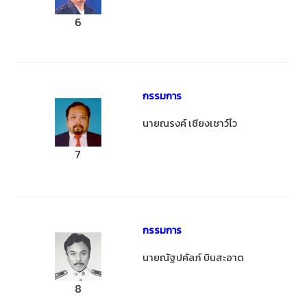
6
กรรมการ
นายณรงค์ เชียงเชาว์ไว
7
กรรมการ
นายณัฐปคัลภ์ บินสะอาด
8